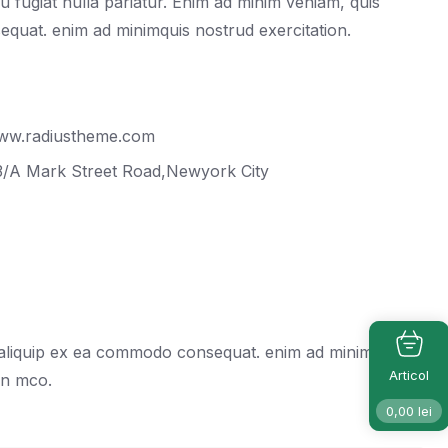
eu fugiat nulla pariatur. Enim ad minim veniam, quis
equat. enim ad minimquis nostrud exercitation.
ww.radiustheme.com
3/A Mark Street Road,Newyork City
t aliquip ex ea commodo consequat. enim ad minimquis
Articol
on mco.
0,00
lei