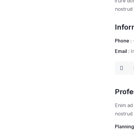
irure do
nostrud 
Infor
Phone :
Email :
I
Profe
Enim ad 
nostrud 
Planning