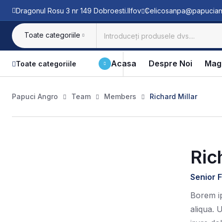
Dragonul Rosu 3 nr 149 Dobroesti.Ilfov
Celicosanpa@papucian
Toate categoriile
Acasa
Despre Noi
Mag
Toate categoriile
Papuci Angro
Team
Members
Richard Millar
Ric
Senior 
Borem ip
aliqua. 