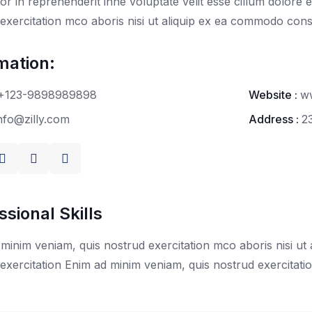
lor in reprehenderit inne voluptate velit esse cillum dolore 
exercitation mco aboris nisi ut aliquip ex ea commodo cons
mation:
+123-9898989898
Website :
w
nfo@zilly.com
Address :
2
ssional Skills
minim veniam, quis nostrud exercitation mco aboris nisi u
exercitation Enim ad minim veniam, quis nostrud exercitati