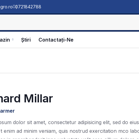
gro.ro
0721842788
azin
Ştiri
Contactați-Ne
hard Millar
Farmer
sum dolor sit amet, consectetur adipisicing elit, sed do ei
Ut enim ad minim veniam, quis nostrud exercitation mco lab