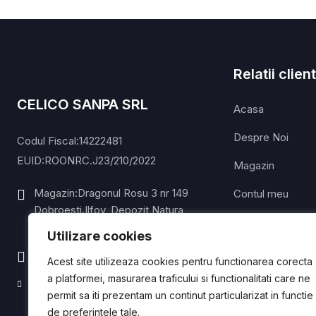
Relatii client
CELICO SANPA SRL
Acasa
Despre Noi
Codul Fiscal:14222481
EUID:ROONRC.J23/210/2022
Magazin
Magazin:Dragonul Rosu 3 nr 149
Contul meu
Dobroesti.Ilfov, Depozit Natura
Lista de dorințe
Center H4 Nr:M30 ilfov
Utilizare cookies
Ştiri
Mobil: 0721842788
Acest site utilizeaza cookies pentru functionarea corecta
Contact
a platformei, masurarea traficului si functionalitati care ne
celicosanpa@papuciangro.com
permit sa iti prezentam un continut particularizat in functie
de preferintele tale.