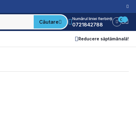
Numărul liniei fierbinți
0
Căutare
0721842788
Reducere săptămânală!