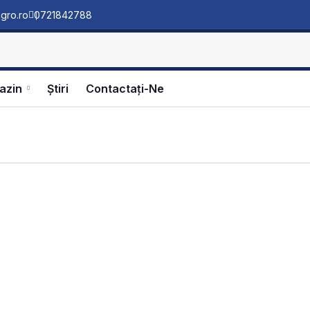
gro.ro
0721842788
azin
Ştiri
Contactați-Ne