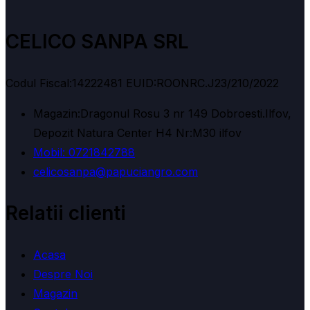
CELICO SANPA SRL
Codul Fiscal:14222481 EUID:ROONRC.J23/210/2022
Magazin:Dragonul Rosu 3 nr 149 Dobroesti.Ilfov,
Depozit Natura Center H4 Nr:M30 ilfov
Mobil: 0721842788
celicosanpa@papuciangro.com
Relatii clienti
Acasa
Despre Noi
Magazin