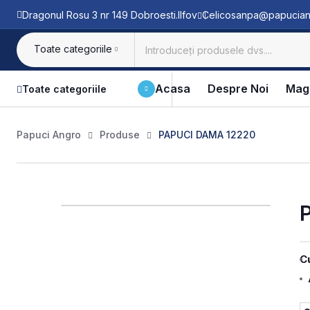
Dragonul Rosu 3 nr 149 Dobroesti.Ilfov
Celicosanpa@papucian
Toate categoriile
Acasa
Despre Noi
Mag
Toate categoriile
Papuci Angro
Produse
PAPUCI DAMA 12220
C