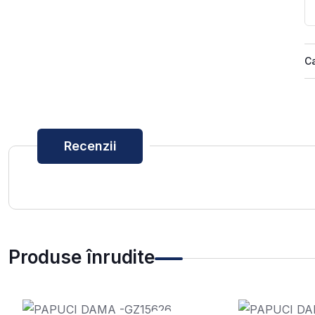
Ca
Recenzii
Produse înrudite