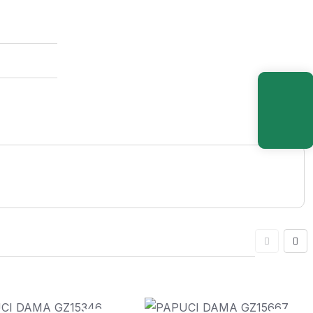
Articol
0,00
lei