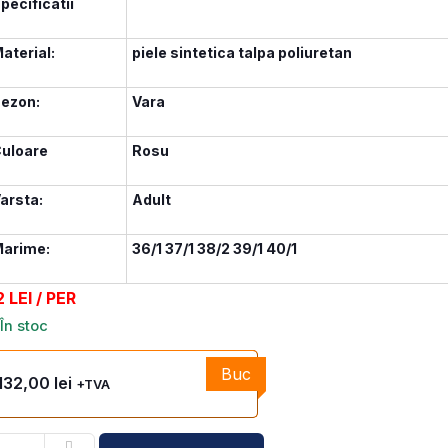
pecificatii
aterial:
piele sintetica talpa poliuretan
ezon:
Vara
uloare
Rosu
arsta:
Adult
arime:
36/1 37/1 38/2 39/1 40/1
2 LEI / PER
În stoc
Buc
132,00
lei
+TVA