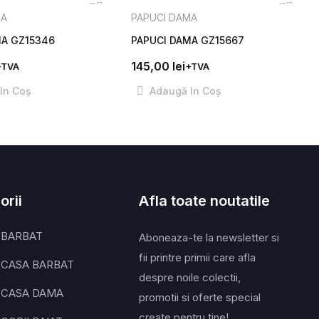
MA
PAPUCI DAMA
MA GZ15346
PAPUCI DAMA GZ15667
145,00
lei
+TVA
+TVA
In Coş
Adaugă In Coş
orii
Afla toate noutatile
 BARBAT
Aboneaza-te la newsletter si
fii printre primii care afla
 CASA BARBAT
despre noile colectii,
 CASA DAMA
promotii si oferte special
create pentru tine!