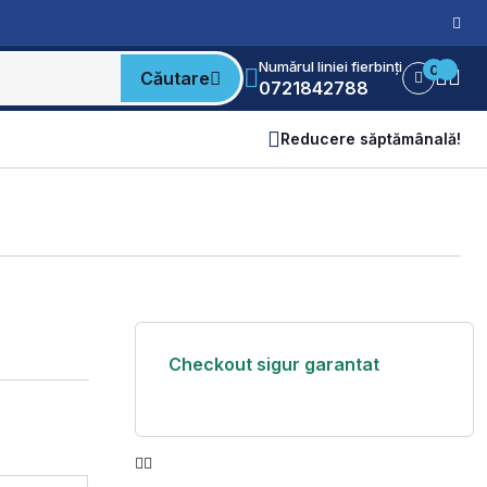
Numărul liniei fierbinți
0
Căutare
0721842788
Reducere săptămânală!
Checkout sigur garantat