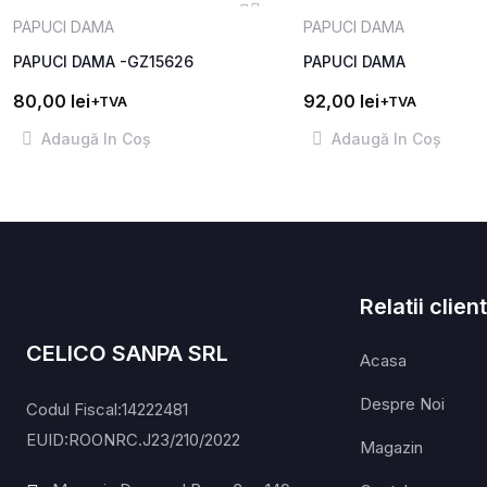
PAPUCI DAMA
PAPUCI DAMA
PAPUCI DAMA -GZ15626
PAPUCI DAMA
80,00
lei
92,00
lei
+TVA
+TVA
Adaugă In Coş
Adaugă In Coş
Relatii client
CELICO SANPA SRL
Acasa
Despre Noi
Codul Fiscal:14222481
EUID:ROONRC.J23/210/2022
Magazin