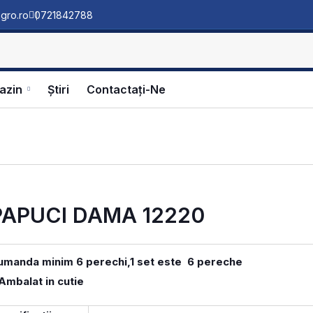
gro.ro
0721842788
azin
Ştiri
Contactați-Ne
PAPUCI DAMA 12220
umanda minim 6 perechi,1 set este 6 pereche
Ambalat in cutie