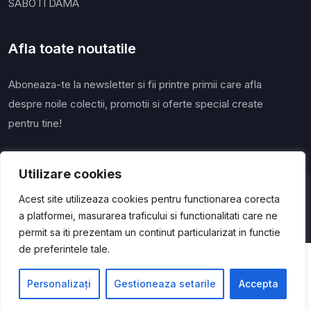
SABOTI DAMA
Afla toate noutatile
Aboneaza-te la newsletter si fii printre primii care afla
despre noile colectii, promotii si oferte special create
pentru tine!
Utilizare cookies
© 2025 Papuci Angro | Website realizat de către
Aryaz
Acest site utilizeaza cookies pentru functionarea corecta
a platformei, masurarea traficului si functionalitati care ne
permit sa iti prezentam un continut particularizat in functie
de preferintele tale.
Personalizați
Gestioneaza setarile
Accepta